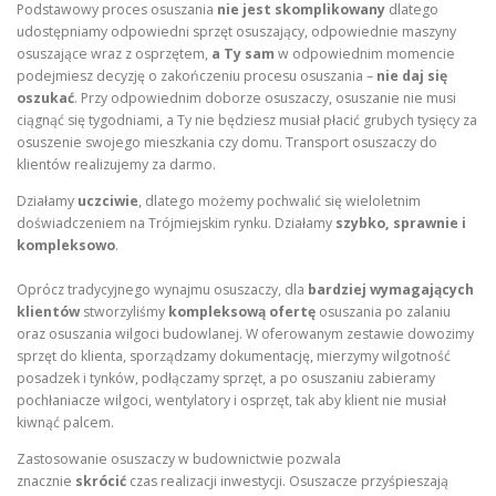
Podstawowy proces osuszania
nie jest skomplikowany
dlatego
udostępniamy odpowiedni sprzęt osuszający, odpowiednie maszyny
osuszające wraz z osprzętem,
a Ty sam
w odpowiednim momencie
podejmiesz decyzję o zakończeniu procesu osuszania –
nie daj się
oszukać
. Przy odpowiednim doborze osuszaczy, osuszanie nie musi
ciągnąć się tygodniami, a Ty nie będziesz musiał płacić grubych tysięcy za
osuszenie swojego mieszkania czy domu. Transport osuszaczy do
klientów realizujemy za darmo.
Działamy
uczciwie
, dlatego możemy pochwalić się wieloletnim
doświadczeniem na Trójmiejskim rynku. Działamy
szybko, sprawnie i
kompleksowo
.
Oprócz tradycyjnego wynajmu osuszaczy, dla
bardziej wymagających
klientów
stworzyliśmy
kompleksową ofertę
osuszania po zalaniu
oraz osuszania wilgoci budowlanej. W oferowanym zestawie dowozimy
sprzęt do klienta, sporządzamy dokumentację, mierzymy wilgotność
posadzek i tynków, podłączamy sprzęt, a po osuszaniu zabieramy
pochłaniacze wilgoci, wentylatory i osprzęt, tak aby klient nie musiał
kiwnąć palcem.
Zastosowanie osuszaczy w budownictwie pozwala
znacznie
skrócić
czas realizacji inwestycji. Osuszacze przyśpieszają