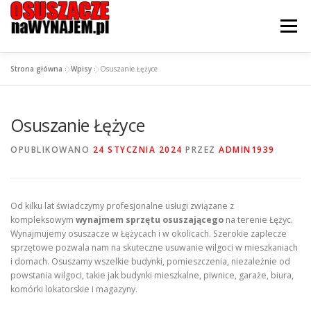
Przejdź
do
Menu
treści
Strona główna
»
Wpisy
»
Osuszanie Łężyce
STRONA GŁÓWNA
OFERTA
CENNIK
Osuszanie Łężyce
JAK WYPOŻYCZYĆ?
KONTAKT I LOKALIZACJE
OPUBLIKOWANO
24 STYCZNIA 2024
PRZEZ
ADMIN1939
Od kilku lat świadczymy profesjonalne usługi związane z
kompleksowym
wynajmem sprzętu osuszającego
na terenie Łężyc.
Wynajmujemy osuszacze w Łężycach i w okolicach. Szerokie zaplecze
sprzętowe pozwala nam na skuteczne usuwanie wilgoci w mieszkaniach
i domach. Osuszamy wszelkie budynki, pomieszczenia, niezależnie od
powstania wilgoci, takie jak budynki mieszkalne, piwnice, garaże, biura,
komórki lokatorskie i magazyny.