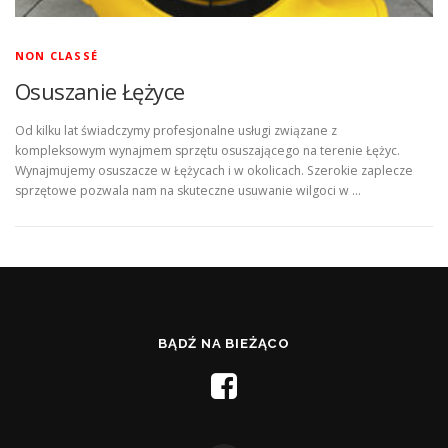
NON CLASSÉ
Osuszanie Łężyce
Od kilku lat świadczymy profesjonalne usługi związane z
kompleksowym wynajmem sprzętu osuszającego na terenie Łężyc.
Wynajmujemy osuszacze w Łężycach i w okolicach. Szerokie zaplecze
sprzętowe pozwala nam na skuteczne usuwanie wilgoci w …
BĄDŹ NA BIEŻĄCO