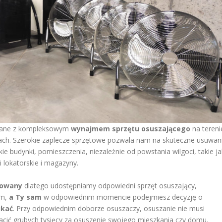
iązane z kompleksowym
wynajmem sprzętu osuszającego
na tereni
ach. Szerokie zaplecze sprzętowe pozwala nam na skuteczne usuwan
e budynki, pomieszczenia, niezależnie od powstania wilgoci, takie ja
i lokatorskie i magazyny.
kowany
dlatego udostępniamy odpowiedni sprzęt osuszający,
em,
a Ty sam
w odpowiednim momencie podejmiesz decyzję o
ukać
. Przy odpowiednim doborze osuszaczy, osuszanie nie musi
płacić grubych tysięcy za osuszenie swojego mieszkania czy domu.