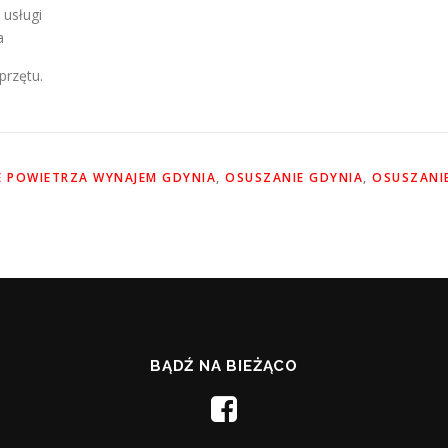
 usługi
a
przętu.
 POWIETRZA WYNAJEM GDYNIA
,
OSUSZANIE GDYNIA
,
OSUSZANI
BĄDŹ NA BIEŻĄCO