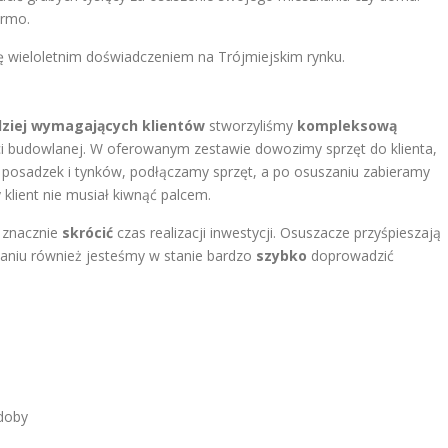
armo.
ę wieloletnim doświadczeniem na Trójmiejskim rynku.
dziej wymagających klientów
stworzyliśmy
kompleksową
ci budowlanej. W oferowanym zestawie dowozimy sprzęt do klienta,
posadzek i tynków, podłączamy sprzęt, a po osuszaniu zabieramy
y klient nie musiał kiwnąć palcem.
 znacznie
skrócić
czas realizacji inwestycji. Osuszacze przyśpieszają
laniu również jesteśmy w stanie bardzo
szybko
doprowadzić
 doby