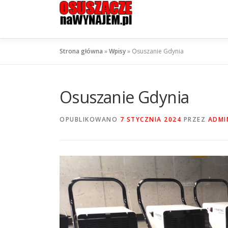
Przejdź
do
treści
Strona główna
»
Wpisy
»
Osuszanie Gdynia
Osuszanie Gdynia
OPUBLIKOWANO
7 STYCZNIA 2024
PRZEZ
ADMI