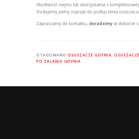
Możliwość najmu lub skorzystania z kompleksowej
Dodajemy pełny osprzęt do podłączenia osuszacz
Zapraszamy do kontaktu,
doradzimy
w doborze s
OTAGOWANO
OSUSZACZE GDYNIA
,
OSUSZACZE
PO ZALANIU GDYNIA