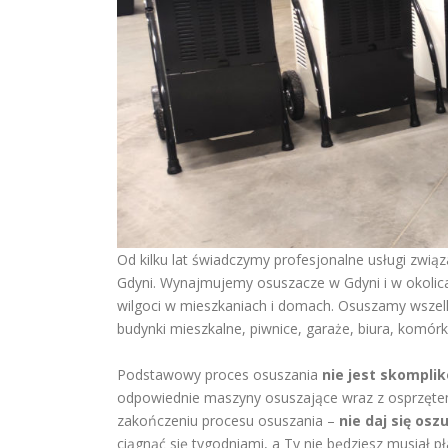
Od kilku lat świadczymy profesjonalne usługi zw
Gdyni. Wynajmujemy osuszacze w Gdyni i w okolic
wilgoci w mieszkaniach i domach. Osuszamy wszelki
budynki mieszkalne, piwnice, garaże, biura, komórk
Podstawowy proces osuszania
nie jest skompli
odpowiednie maszyny osuszające wraz z osprzęt
zakończeniu procesu osuszania –
nie daj się osz
ciągnąć się tygodniami, a Ty nie będziesz musiał 