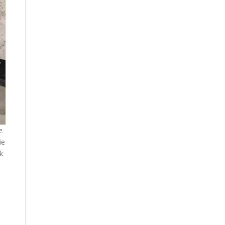
e
ie
k