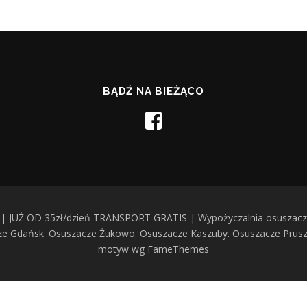
BĄDŹ NA BIEŻĄCO
| JUŻ OD 35zł/dzień TRANSPORT GRATIS | Wypożyczalnia osuszaczy
cze Gdańsk. Osuszacze Żukowo. Osuszacze Kaszuby. Osuszacze Prus
motyw wg FameThemes