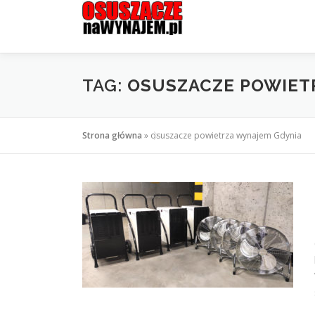
Przejdź
do
treści
TAG:
OSUSZACZE POWIET
Strona główna
»
osuszacze powietrza wynajem Gdynia