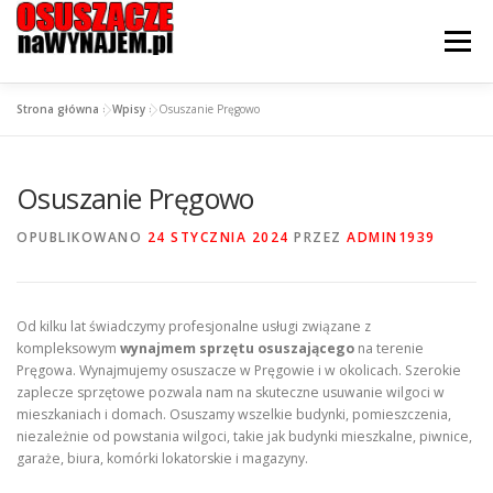
Przejdź
do
Menu
treści
Strona główna
»
Wpisy
»
Osuszanie Pręgowo
STRONA GŁÓWNA
OFERTA
CENNIK
Osuszanie Pręgowo
JAK WYPOŻYCZYĆ?
KONTAKT I LOKALIZACJE
OPUBLIKOWANO
24 STYCZNIA 2024
PRZEZ
ADMIN1939
Od kilku lat świadczymy profesjonalne usługi związane z
kompleksowym
wynajmem sprzętu osuszającego
na terenie
Pręgowa. Wynajmujemy osuszacze w Pręgowie i w okolicach. Szerokie
zaplecze sprzętowe pozwala nam na skuteczne usuwanie wilgoci w
mieszkaniach i domach. Osuszamy wszelkie budynki, pomieszczenia,
niezależnie od powstania wilgoci, takie jak budynki mieszkalne, piwnice,
garaże, biura, komórki lokatorskie i magazyny.