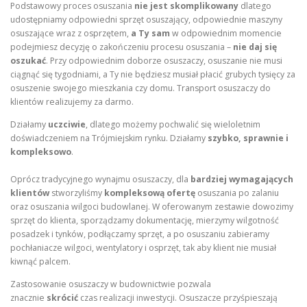
Podstawowy proces osuszania
nie jest skomplikowany
dlatego
udostępniamy odpowiedni sprzęt osuszający, odpowiednie maszyny
osuszające wraz z osprzętem,
a Ty sam
w odpowiednim momencie
podejmiesz decyzję o zakończeniu procesu osuszania –
nie daj się
oszukać
. Przy odpowiednim doborze osuszaczy, osuszanie nie musi
ciągnąć się tygodniami, a Ty nie będziesz musiał płacić grubych tysięcy za
osuszenie swojego mieszkania czy domu. Transport osuszaczy do
klientów realizujemy za darmo.
Działamy
uczciwie
, dlatego możemy pochwalić się wieloletnim
doświadczeniem na Trójmiejskim rynku. Działamy
szybko, sprawnie i
kompleksowo
.
Oprócz tradycyjnego wynajmu osuszaczy, dla
bardziej wymagających
klientów
stworzyliśmy
kompleksową ofertę
osuszania po zalaniu
oraz osuszania wilgoci budowlanej. W oferowanym zestawie dowozimy
sprzęt do klienta, sporządzamy dokumentację, mierzymy wilgotność
posadzek i tynków, podłączamy sprzęt, a po osuszaniu zabieramy
pochłaniacze wilgoci, wentylatory i osprzęt, tak aby klient nie musiał
kiwnąć palcem.
Zastosowanie osuszaczy w budownictwie pozwala
znacznie
skrócić
czas realizacji inwestycji. Osuszacze przyśpieszają