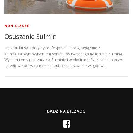
NON CLASSÉ
Osuszanie Sulmin
Od kilku lat świadczymy profesjonalne usługi związane z
kompleksowym wynajmem sprzętu osuszającego na terenie Sulmina.
Wynajmujemy osuszacze w Sulminie i w okolicach. Szerokie zaplecze
sprzętowe pozwala nam na skuteczne usuwanie wilgoci w …
BĄDŹ NA BIEŻĄCO