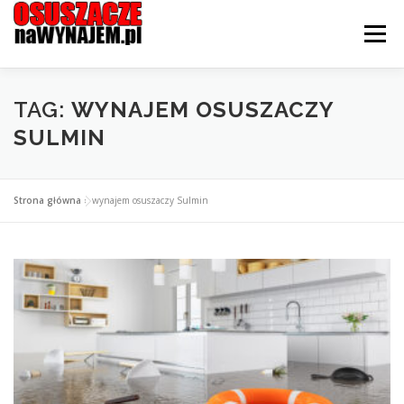
Przejdź
do
Menu
treści
STRONA GŁÓWNA
OFERTA
CENNIK
TAG:
WYNAJEM OSUSZACZY
SULMIN
JAK WYPOŻYCZYĆ?
KONTAKT I LOKALIZACJE
Strona główna
»
wynajem osuszaczy Sulmin