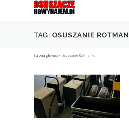
Przejdź
do
treści
TAG:
OSUSZANIE ROTMA
Strona główna
»
osuszanie Rotmanka