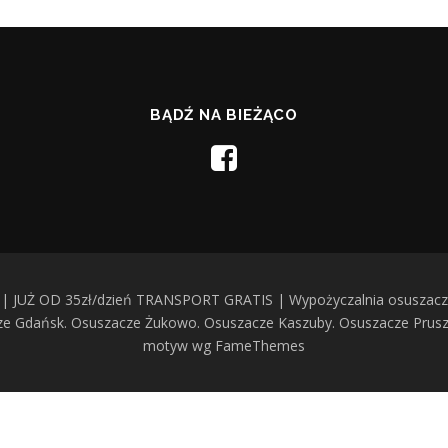
BĄDŹ NA BIEŻĄCO
| JUŻ OD 35zł/dzień TRANSPORT GRATIS | Wypożyczalnia osuszaczy
cze Gdańsk. Osuszacze Żukowo. Osuszacze Kaszuby. Osuszacze Prus
motyw wg FameThemes