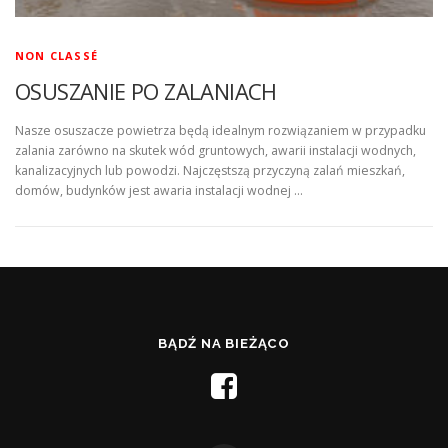
NON CLASSÉ
OSUSZANIE PO ZALANIACH
Nasze osuszacze powietrza będą idealnym rozwiązaniem w przypadku
zalania zarówno na skutek wód gruntowych, awarii instalacji wodnych,
kanalizacyjnych lub powodzi. Najczęstszą przyczyną zalań mieszkań,
domów, budynków jest awaria instalacji wodnej …
BĄDŹ NA BIEŻĄCO