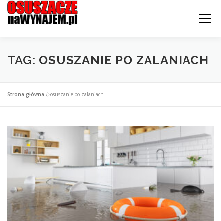
Przejdź
do
Menu
treści
STRONA GŁÓWNA
OFERTA
CENNIK
TAG:
OSUSZANIE PO ZALANIACH
JAK WYPOŻYCZYĆ?
KONTAKT I LOKALIZACJE
Strona główna
»
osuszanie po zalaniach