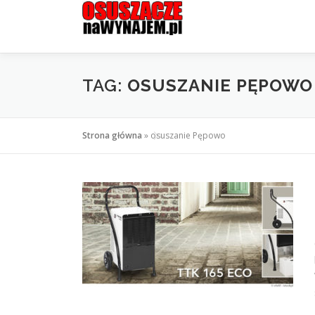
Przejdź
do
treści
TAG:
OSUSZANIE PĘPOWO
Strona główna
»
osuszanie Pępowo