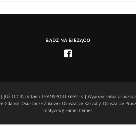
BĄDŹ NA BIEŻĄCO
| JUŻ OD 35zł/dzień TRANSPORT GRATIS | Wypożyczalnia osuszaczy
cze Gdańsk. Osuszacze Żukowo. Osuszacze Kaszuby. Osuszacze Prus
motyw wg FameThemes