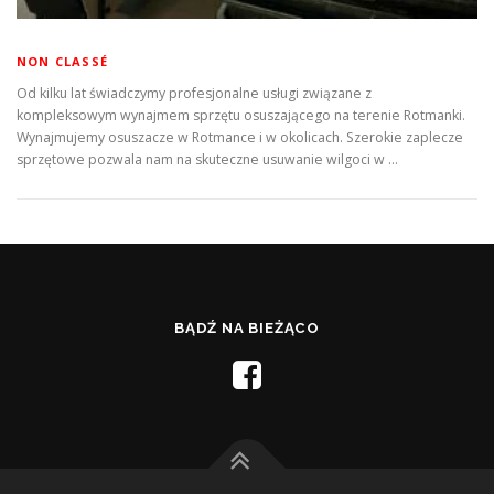
NON CLASSÉ
Od kilku lat świadczymy profesjonalne usługi związane z
kompleksowym wynajmem sprzętu osuszającego na terenie Rotmanki.
Wynajmujemy osuszacze w Rotmance i w okolicach. Szerokie zaplecze
sprzętowe pozwala nam na skuteczne usuwanie wilgoci w …
BĄDŹ NA BIEŻĄCO