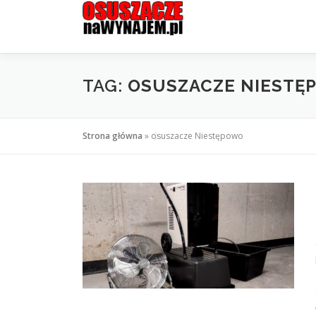
Przejdź
do
treści
TAG:
OSUSZACZE NIESTĘ
Strona główna
»
osuszacze Niestępowo