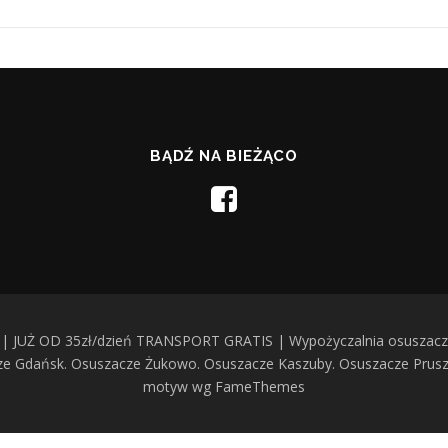
BĄDŹ NA BIEŻĄCO
| JUŻ OD 35zł/dzień TRANSPORT GRATIS | Wypożyczalnia osuszaczy
cze Gdańsk. Osuszacze Żukowo. Osuszacze Kaszuby. Osuszacze Prus
motyw wg FameThemes