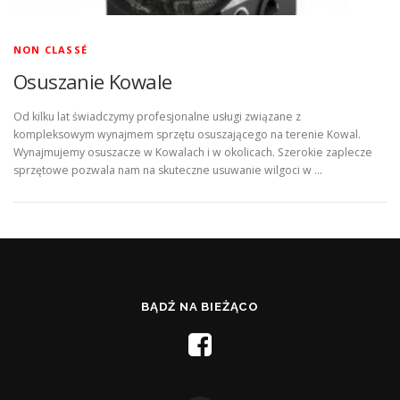
NON CLASSÉ
Osuszanie Kowale
Od kilku lat świadczymy profesjonalne usługi związane z
kompleksowym wynajmem sprzętu osuszającego na terenie Kowal.
Wynajmujemy osuszacze w Kowalach i w okolicach. Szerokie zaplecze
sprzętowe pozwala nam na skuteczne usuwanie wilgoci w …
BĄDŹ NA BIEŻĄCO