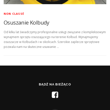
NON CLASSÉ
Osuszanie Kolbudy
Od kilku lat świadczymy profesjonalne usługi związane z kompleksowym
wynajmem sprzętu osuszającego na terenie Kolbud. Wynajmujemy
osuszacze w Kolbudach i w okolicach. Szerokie zaplecze sprzętowe
pozwala nam na skuteczne usuwanie …
BĄDŹ NA BIEŻĄCO