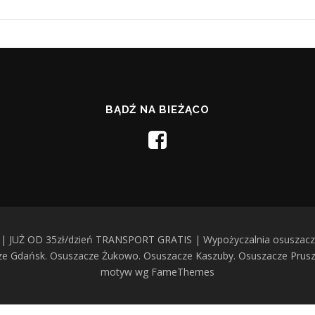
BĄDŹ NA BIEŻĄCO
| JUŻ OD 35zł/dzień TRANSPORT GRATIS | Wypożyczalnia osuszaczy
cze Gdańsk. Osuszacze Żukowo. Osuszacze Kaszuby. Osuszacze Prus
motyw wg FameThemes