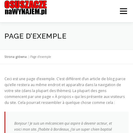
Przejdź
do
Menu
treści
STRONA GŁÓWNA
OFERTA
CENNIK
PAGE D’EXEMPLE
JAK WYPOŻYCZYĆ?
KONTAKT I LOKALIZACJE
Strona główna
»
Page d’exemple
Ceci est une page d’exemple. C’est différent d’un article de blog parce
qu’elle restera au même endroit et apparaîtra dans la navigation de
votre site (dans la plupart des thèmes). La plupart des gens
commencent par une page « À propos » qui les présente aux visiteurs
du site. Cela pourrait ressembler à quelque chose comme cela :
Bonjour ! Je suis un mécanicien qui aspire à devenir acteur, et
voici mon site. J’habite à Bordeaux, j’ai un super chien baptisé